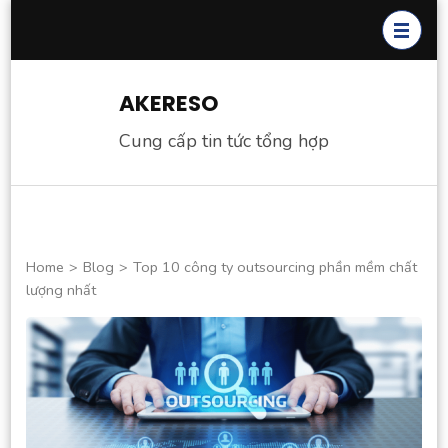
Skip
to
content
(Press
AKERESO
Enter)
Cung cấp tin tức tổng hợp
Home
>
Blog
>
Top 10 công ty outsourcing phần mềm chất
lượng nhất