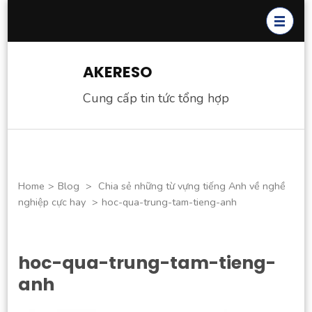
Skip
to
content
(Press
AKERESO
Enter)
Cung cấp tin tức tổng hợp
Home
>
Blog
>
Chia sẻ những từ vựng tiếng Anh về nghề
nghiệp cực hay
>
hoc-qua-trung-tam-tieng-anh
hoc-qua-trung-tam-tieng-
anh