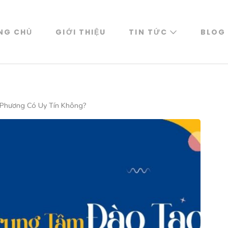
NG CHỦ
GIỚI THIỆU
TIN TỨC
BLOG
Phương Có Uy Tín Không?