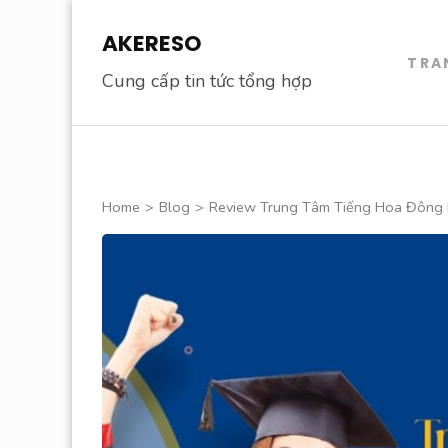
Skip
AKERESO
to
TRA
content
Cung cấp tin tức tổng hợp
(Press
Enter)
Home
>
Blog
>
Review Trung Tâm Tiếng Hoa Đông 