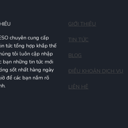
THIÊU
GIỚI THIỆU
SO chuyên cung cấp
TIN TỨC
tin tức tổng hợp khắp thế
Chúng tôi luôn cập nhập
BLOG
c bạn những tin tức mới
óng sốt nhất hàng ngày
ĐIỀU KHOẢN DỊCH VỤ
iờ để các bạn nắm rõ
nh.
LIÊN HÊ