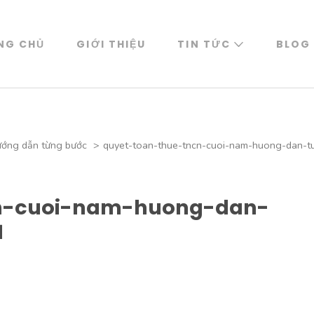
NG CHỦ
GIỚI THIỆU
TIN TỨC
BLOG
ướng dẫn từng bước
>
quyet-toan-thue-tncn-cuoi-nam-huong-dan-
cn-cuoi-nam-huong-dan-
1