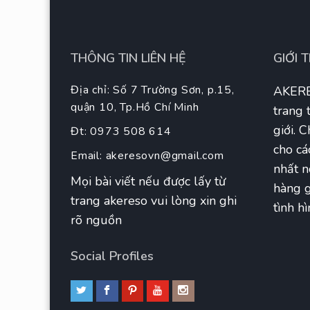
THÔNG TIN LIÊN HỆ
GIỚI 
Địa chỉ: Số 7 Trường Sơn, p.15,
AKERE
quận 10, Tp.Hồ Chí Minh
trang 
giới. 
Đt: 0973 508 614
cho cá
Email:
akeresovn@gmail.com
nhất n
Mọi bài viết nếu được lấy từ
hàng g
trang akereso vui lòng xin ghi
tình hì
rõ nguồn
Social Profiles