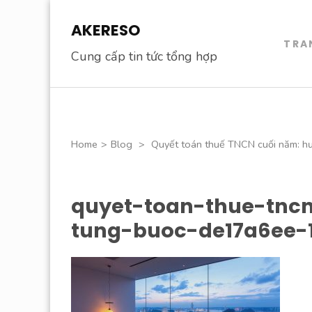
Skip
AKERESO
to
TRA
content
Cung cấp tin tức tổng hợp
(Press
Enter)
Home
>
Blog
>
Quyết toán thuế TNCN cuối năm: h
quyet-toan-thue-tn
tung-buoc-de17a6ee-