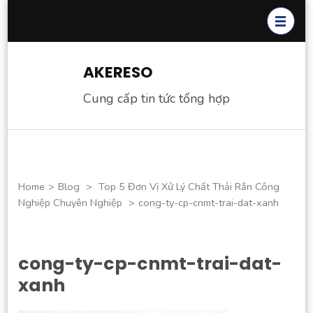
Skip
to
content
(Press
AKERESO
Enter)
Cung cấp tin tức tổng hợp
Home
>
Blog
>
Top 5 Đơn Vị Xử Lý Chất Thải Rắn Công
Nghiệp Chuyên Nghiệp
>
cong-ty-cp-cnmt-trai-dat-xanh
cong-ty-cp-cnmt-trai-dat-
xanh