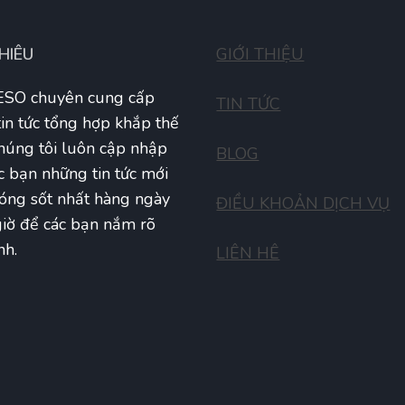
THIÊU
GIỚI THIỆU
SO chuyên cung cấp
TIN TỨC
tin tức tổng hợp khắp thế
Chúng tôi luôn cập nhập
BLOG
c bạn những tin tức mới
óng sốt nhất hàng ngày
ĐIỀU KHOẢN DỊCH VỤ
iờ để các bạn nắm rõ
nh.
LIÊN HÊ