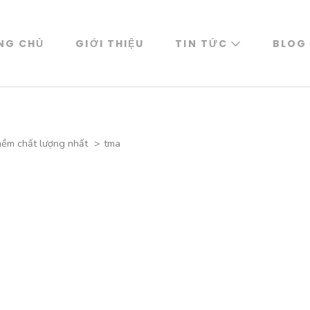
NG CHỦ
GIỚI THIỆU
TIN TỨC
BLOG
mềm chất lượng nhất
>
tma