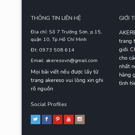
THÔNG TIN LIÊN HỆ
GIỚI 
Địa chỉ: Số 7 Trường Sơn, p.15,
AKERE
quận 10, Tp.Hồ Chí Minh
trang 
giới. 
Đt: 0973 508 614
cho cá
Email:
akeresovn@gmail.com
nhất n
Mọi bài viết nếu được lấy từ
hàng g
trang akereso vui lòng xin ghi
tình hì
rõ nguồn
Social Profiles