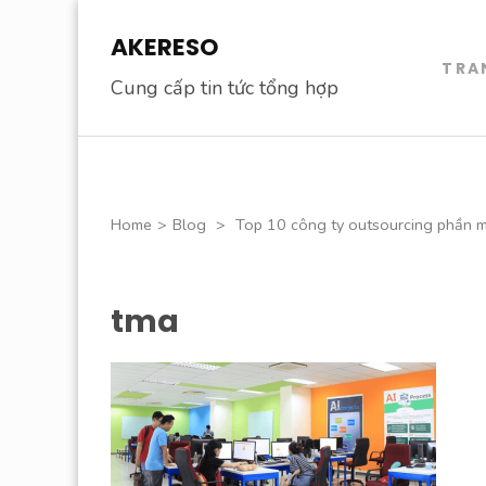
Skip
AKERESO
to
TRA
content
Cung cấp tin tức tổng hợp
(Press
Enter)
Home
>
Blog
>
Top 10 công ty outsourcing phần 
tma