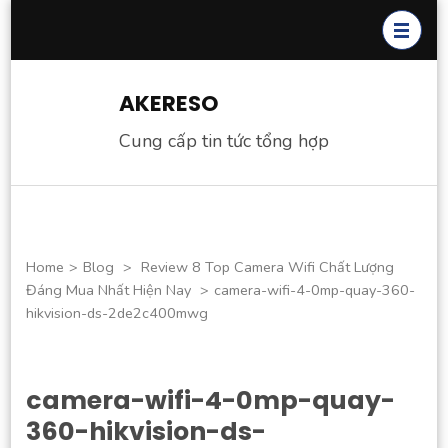
Skip
to
content
(Press
AKERESO
Enter)
Cung cấp tin tức tổng hợp
Home
>
Blog
>
Review 8 Top Camera Wifi Chất Lượng
Đáng Mua Nhất Hiện Nay
>
camera-wifi-4-0mp-quay-360-
hikvision-ds-2de2c400mwg
camera-wifi-4-0mp-quay-
360-hikvision-ds-