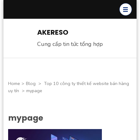
Skip
to
content
(Press
AKERESO
Enter)
Cung cấp tin tức tổng hợp
Home
>
Blog
>
Top 10 công ty thiết kế website bán hàng
uy tín
>
mypage
mypage