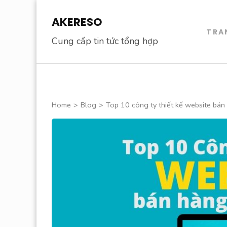
Skip
AKERESO
to
TRA
content
Cung cấp tin tức tổng hợp
(Press
Enter)
Home
>
Blog
>
Top 10 công ty thiết kế website bán 