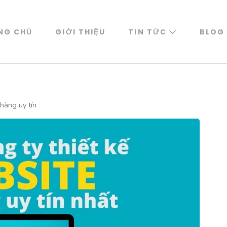
NG CHỦ
GIỚI THIỆU
TIN TỨC
BLOG
hàng uy tín