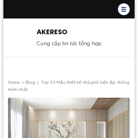
Skip
to
content
(Press
AKERESO
Enter)
Cung cấp tin tức tổng hợp
Home
>
Blog
>
Top 10 Mẫu thiết kế nhà phố hiện đại, thông
minh nhất