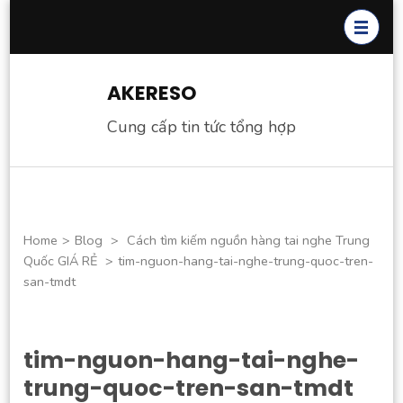
Skip
to
content
(Press
AKERESO
Enter)
Cung cấp tin tức tổng hợp
Home
>
Blog
>
Cách tìm kiếm nguồn hàng tai nghe Trung
Quốc GIÁ RẺ
>
tim-nguon-hang-tai-nghe-trung-quoc-tren-
san-tmdt
tim-nguon-hang-tai-nghe-
trung-quoc-tren-san-tmdt