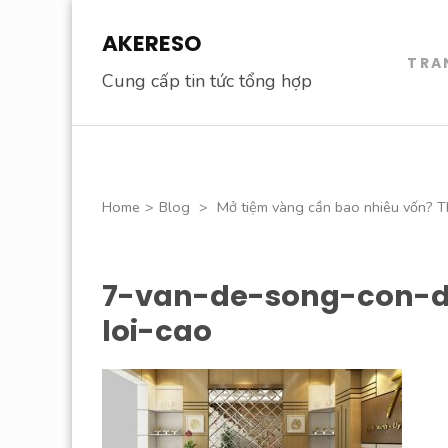
Skip
AKERESO
to
TRA
content
Cung cấp tin tức tổng hợp
(Press
Enter)
Home
>
Blog
>
Mở tiệm vàng cần bao nhiêu vốn? T
7-van-de-song-con-
loi-cao