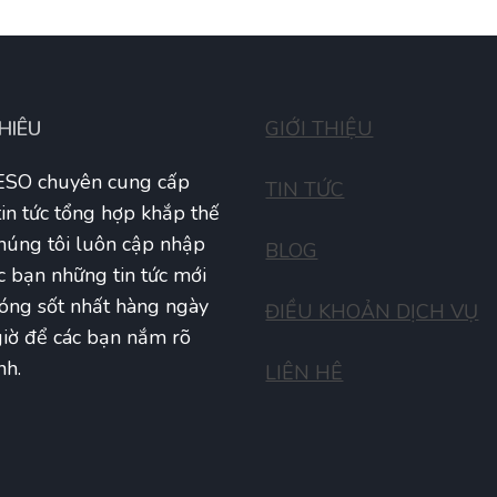
THIÊU
GIỚI THIỆU
SO chuyên cung cấp
TIN TỨC
tin tức tổng hợp khắp thế
Chúng tôi luôn cập nhập
BLOG
c bạn những tin tức mới
óng sốt nhất hàng ngày
ĐIỀU KHOẢN DỊCH VỤ
iờ để các bạn nắm rõ
nh.
LIÊN HÊ