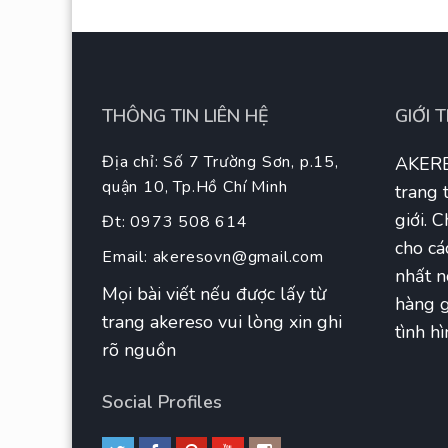
THÔNG TIN LIÊN HỆ
GIỚI 
Địa chỉ: Số 7 Trường Sơn, p.15,
AKERE
quận 10, Tp.Hồ Chí Minh
trang 
giới. 
Đt: 0973 508 614
cho cá
Email:
akeresovn@gmail.com
nhất n
Mọi bài viết nếu được lấy từ
hàng g
trang akereso vui lòng xin ghi
tình hì
rõ nguồn
Social Profiles