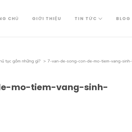
NG CHỦ
GIỚI THIỆU
TIN TỨC
BLOG
hủ tục gồm những gì?
>
7-van-de-song-con-de-mo-tiem-vang-sinh-
de-mo-tiem-vang-sinh-