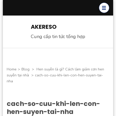
Skip
to
content
(Press
AKERESO
Enter)
Cung cấp tin tức tổng hợp
Home
>
Blog
>
Hen suyễn là gì? Cách làm giảm cơn hen
suyễn tại nhà
>
cach-so-cuu-khi-len-con-hen-suyen-tai-
nha
cach-so-cuu-khi-len-con-
hen-suyen-tai-nha