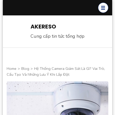
Skip
to
content
(Press
AKERESO
Enter)
Cung cấp tin tức tổng hợp
Home
>
Blog
>
Hệ Thống Camera Giám Sát Là Gì? Vai Trò,
Cấu Tạo Và Những Lưu Ý Khi Lắp Đặt