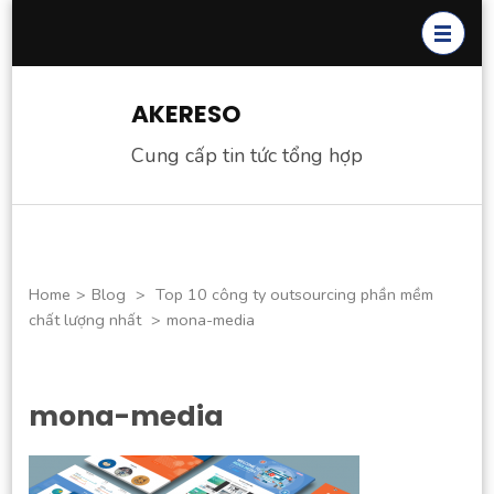
Skip
to
content
(Press
AKERESO
Enter)
Cung cấp tin tức tổng hợp
Home
>
Blog
>
Top 10 công ty outsourcing phần mềm
chất lượng nhất
>
mona-media
mona-media