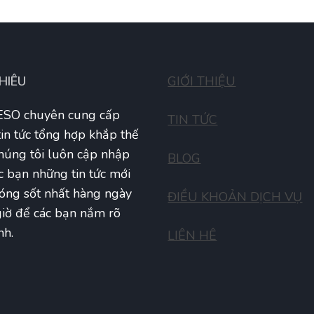
THIÊU
GIỚI THIỆU
SO chuyên cung cấp
TIN TỨC
tin tức tổng hợp khắp thế
Chúng tôi luôn cập nhập
BLOG
c bạn những tin tức mới
óng sốt nhất hàng ngày
ĐIỀU KHOẢN DỊCH VỤ
iờ để các bạn nắm rõ
nh.
LIÊN HÊ