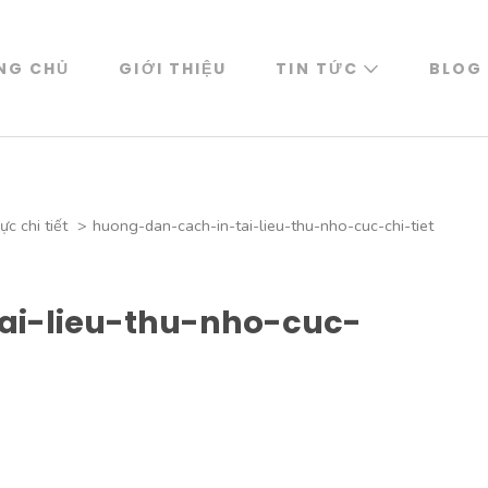
NG CHỦ
GIỚI THIỆU
TIN TỨC
BLOG
c chi tiết
>
huong-dan-cach-in-tai-lieu-thu-nho-cuc-chi-tiet
ai-lieu-thu-nho-cuc-