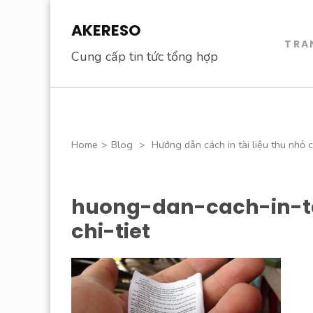
Skip
AKERESO
to
TRA
content
Cung cấp tin tức tổng hợp
(Press
Enter)
Home
>
Blog
>
Hướng dẫn cách in tài liệu thu nhỏ cự
huong-dan-cach-in-t
chi-tiet