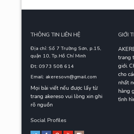
THÔNG TIN LIÊN HỆ
GIỚI 
Địa chỉ: Số 7 Trường Sơn, p.15,
AKERE
quận 10, Tp.Hồ Chí Minh
trang 
giới. 
Đt: 0973 508 614
cho cá
Email:
akeresovn@gmail.com
nhất n
Mọi bài viết nếu được lấy từ
hàng g
trang akereso vui lòng xin ghi
tình hì
rõ nguồn
Social Profiles