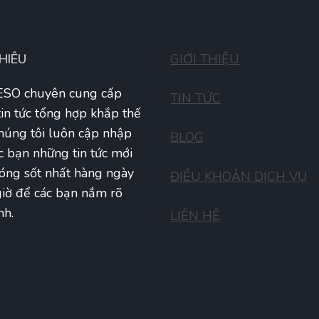
THIÊU
GIỚI THIỆU
SO chuyên cung cấp
TIN TỨC
tin tức tổng hợp khắp thế
Chúng tôi luôn cập nhập
BLOG
c bạn những tin tức mới
óng sốt nhất hàng ngày
ĐIỀU KHOẢN DỊCH VỤ
iờ để các bạn nắm rõ
nh.
LIÊN HÊ