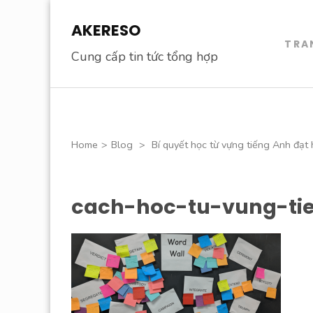
Skip
AKERESO
to
TRA
content
Cung cấp tin tức tổng hợp
(Press
Enter)
Home
>
Blog
>
Bí quyết học từ vựng tiếng Anh đạt 
cach-hoc-tu-vung-ti