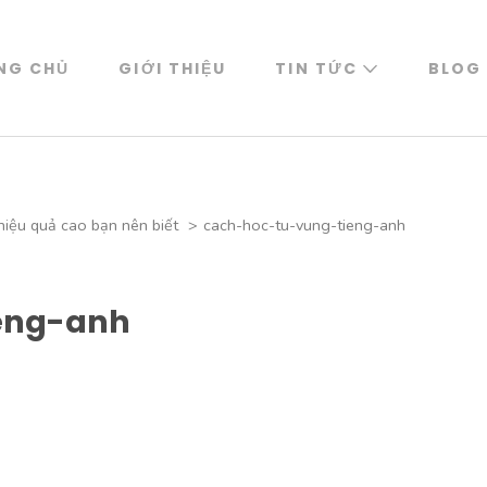
NG CHỦ
GIỚI THIỆU
TIN TỨC
BLOG
hiệu quả cao bạn nên biết
>
cach-hoc-tu-vung-tieng-anh
eng-anh