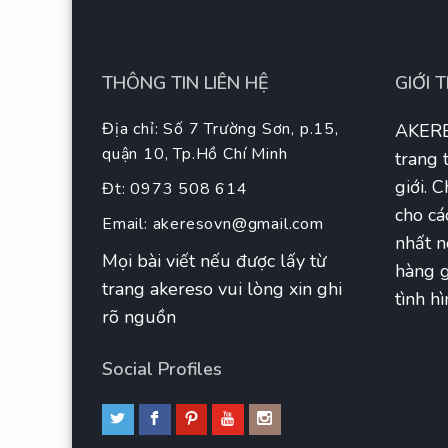
THÔNG TIN LIÊN HỆ
GIỚI 
Địa chỉ: Số 7 Trường Sơn, p.15,
AKERE
quận 10, Tp.Hồ Chí Minh
trang 
giới. 
Đt: 0973 508 614
cho cá
Email:
akeresovn@gmail.com
nhất n
Mọi bài viết nếu được lấy từ
hàng g
trang akereso vui lòng xin ghi
tình hì
rõ nguồn
Social Profiles