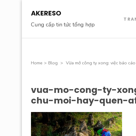
Skip
AKERESO
to
TRA
content
Cung cấp tin tức tổng hợp
(Press
Enter)
Home
>
Blog
>
Vừa mở công ty xong: việc báo cáo
vua-mo-cong-ty-xong
chu-moi-hay-quen-a