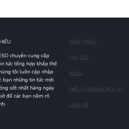
THIÊU
GIỚI THIỆU
SO chuyên cung cấp
TIN TỨC
tin tức tổng hợp khắp thế
Chúng tôi luôn cập nhập
BLOG
c bạn những tin tức mới
óng sốt nhất hàng ngày
ĐIỀU KHOẢN DỊCH VỤ
iờ để các bạn nắm rõ
nh.
LIÊN HÊ