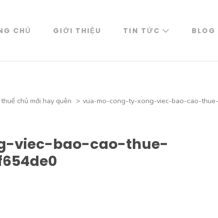
NG CHỦ
GIỚI THIỆU
TIN TỨC
BLOG
 thuế chủ mới hay quên
>
vua-mo-cong-ty-xong-viec-bao-cao-thue
-viec-bao-cao-thue-
f654de0