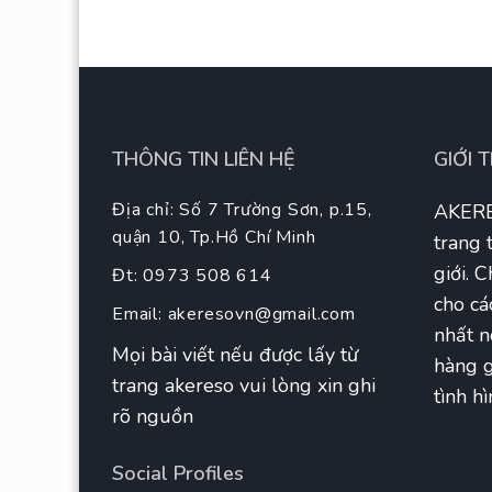
THÔNG TIN LIÊN HỆ
GIỚI 
Địa chỉ: Số 7 Trường Sơn, p.15,
AKERE
quận 10, Tp.Hồ Chí Minh
trang 
giới. 
Đt: 0973 508 614
cho cá
Email:
akeresovn@gmail.com
nhất n
Mọi bài viết nếu được lấy từ
hàng g
trang akereso vui lòng xin ghi
tình hì
rõ nguồn
Social Profiles