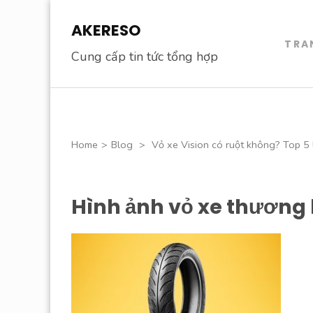
Skip
AKERESO
to
TRA
content
Cung cấp tin tức tổng hợp
(Press
Enter)
Home
>
Blog
>
Vỏ xe Vision có ruột không? Top 5 
Hình ảnh vỏ xe thương 