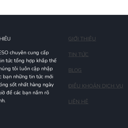
THIÊU
GIỚI THIỆU
SO chuyên cung cấp
TIN TỨC
tin tức tổng hợp khắp thế
Chúng tôi luôn cập nhập
BLOG
c bạn những tin tức mới
óng sốt nhất hàng ngày
ĐIỀU KHOẢN DỊCH VỤ
iờ để các bạn nắm rõ
nh.
LIÊN HÊ