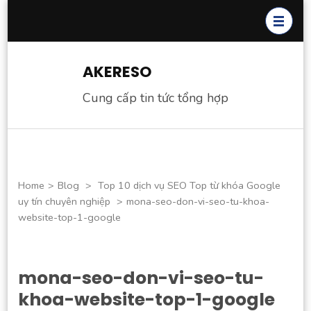
Skip
to
content
(Press
AKERESO
Enter)
Cung cấp tin tức tổng hợp
Home
>
Blog
>
Top 10 dịch vụ SEO Top từ khóa Google
uy tín chuyên nghiệp
>
mona-seo-don-vi-seo-tu-khoa-
website-top-1-google
mona-seo-don-vi-seo-tu-
khoa-website-top-1-google