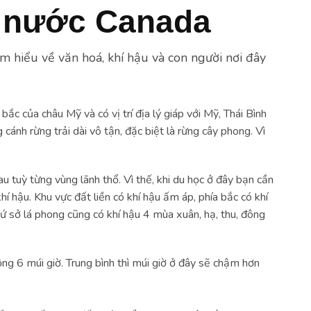
t nước Canada
ìm hiểu về văn hoá, khí hậu và con người nơi đây
 bắc của châu Mỹ và có vị trí địa lý giáp với Mỹ, Thái Bình
ánh rừng trải dài vô tận, đặc biệt là rừng cây phong. Vì
u tuỳ từng vùng lãnh thổ. Vì thế, khi du học ở đây bạn cần
khí hậu. Khu vực đất liền có khí hậu ấm áp, phía bắc có khí
xứ sở lá phong cũng có khí hậu 4 mùa xuân, hạ, thu, đông
ng 6 múi giờ. Trung bình thì múi giờ ở đây sẽ chậm hơn