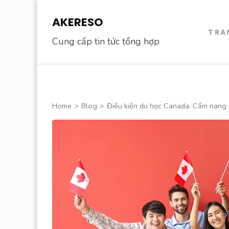
Skip
AKERESO
to
TRA
content
Cung cấp tin tức tổng hợp
(Press
Enter)
Home
>
Blog
>
Điều kiện du học Canada: Cẩm nang đ