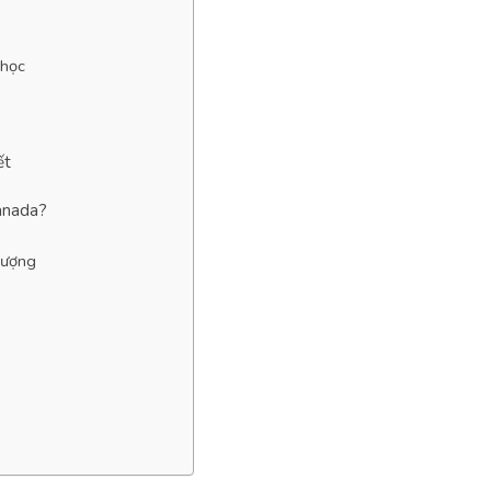
 học
ết
anada?
lượng