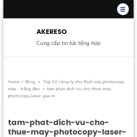
Skip
to
content
(Press
AKERESO
Enter)
Cung cấp tin tức tổng hợp
Home
>
Blog
>
Top 10 công ty cho thuê máy photocopy
màu - trắng đen
>
tam-phat-dich-vu-cho-thue-may-
photocopy-laser-gia-re
tam-phat-dich-vu-cho-
thue-may-photocopy-laser-