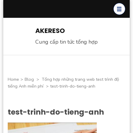
Skip
to
content
(Press
AKERESO
Enter)
Cung cấp tin tức tổng hợp
Home
>
Blog
>
Tổng hợp những trang web test trình độ
tiếng Anh miễn phí
>
test-trinh-do-tieng-anh
test-trinh-do-tieng-anh