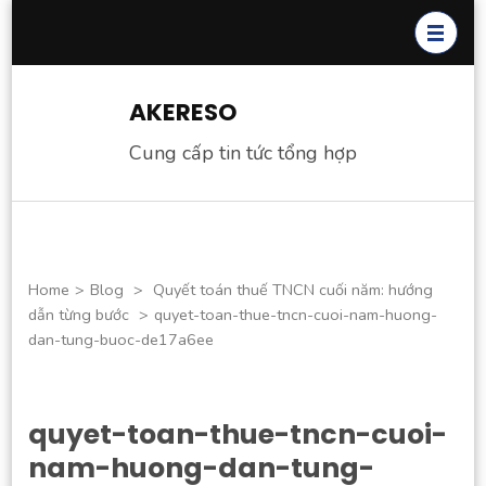
Skip
to
content
(Press
AKERESO
Enter)
Cung cấp tin tức tổng hợp
Home
>
Blog
>
Quyết toán thuế TNCN cuối năm: hướng
dẫn từng bước
>
quyet-toan-thue-tncn-cuoi-nam-huong-
dan-tung-buoc-de17a6ee
quyet-toan-thue-tncn-cuoi-
nam-huong-dan-tung-