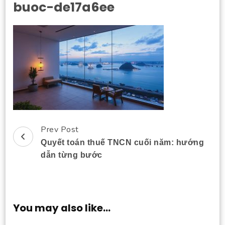
buoc-de17a6ee
Prev Post
Post
Quyết toán thuế TNCN cuối năm: hướng
Navigation
dẫn từng bước
You may also like...