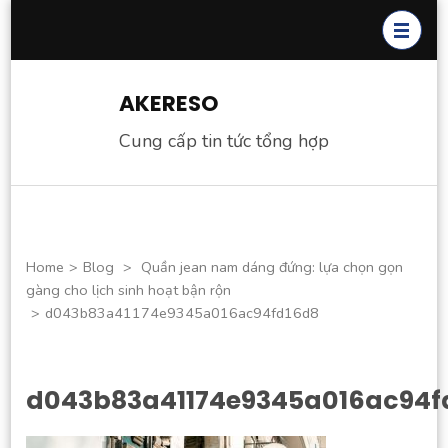
Skip
to
content
(Press
AKERESO
Enter)
Cung cấp tin tức tổng hợp
Home
>
Blog
>
Quần jean nam dáng đứng: lựa chọn gọn
gàng cho lịch sinh hoạt bận rộn
>
d043b83a41174e9345a016ac94fd16d8
d043b83a41174e9345a016ac94f