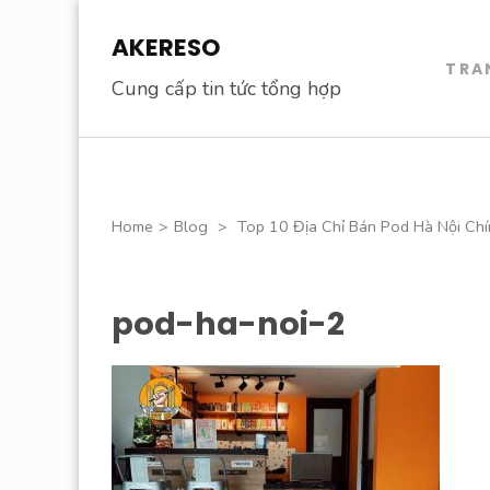
Skip
AKERESO
to
TRA
content
Cung cấp tin tức tổng hợp
(Press
Enter)
Home
>
Blog
>
Top 10 Địa Chỉ Bán Pod Hà Nội Ch
pod-ha-noi-2