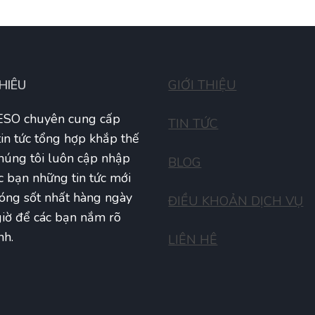
THIÊU
GIỚI THIỆU
SO chuyên cung cấp
TIN TỨC
tin tức tổng hợp khắp thế
Chúng tôi luôn cập nhập
BLOG
c bạn những tin tức mới
óng sốt nhất hàng ngày
ĐIỀU KHOẢN DỊCH VỤ
iờ để các bạn nắm rõ
nh.
LIÊN HÊ