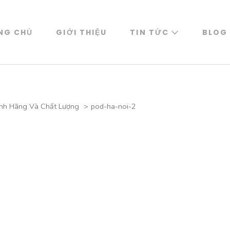
NG CHỦ
GIỚI THIỆU
TIN TỨC
BLOG
ính Hãng Và Chất Lượng
>
pod-ha-noi-2