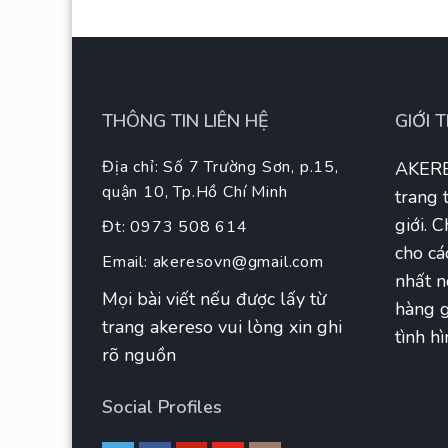
THÔNG TIN LIÊN HỆ
GIỚI 
Địa chỉ: Số 7 Trường Sơn, p.15,
AKERE
quận 10, Tp.Hồ Chí Minh
trang 
giới. 
Đt: 0973 508 614
cho cá
Email:
akeresovn@gmail.com
nhất n
Mọi bài viết nếu được lấy từ
hàng g
trang akereso vui lòng xin ghi
tình hì
rõ nguồn
Social Profiles