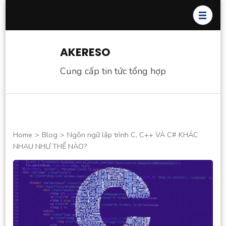
Skip
to
content
(Press
AKERESO
Enter)
Cung cấp tin tức tổng hợp
Home
>
Blog
>
Ngôn ngữ lập trình C, C++ VÀ C# KHÁC
NHAU NHƯ THẾ NÀO?