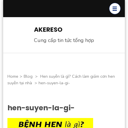
Skip
to
content
(Press
AKERESO
Enter)
Cung cấp tin tức tổng hợp
Home
>
Blog
>
Hen suyễn là gì? Cách làm giảm cơn hen
suyễn tại nhà
>
hen-suyen-la-gi-
hen-suyen-la-gi-