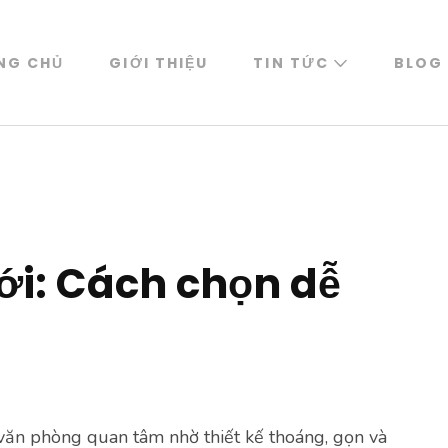
NG CHỦ
GIỚI THIỆU
TIN TỨC
BLOG
ới: Cách chọn dễ
văn phòng quan tâm nhờ thiết kế thoáng, gọn và