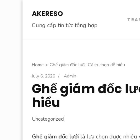
Skip
AKERESO
to
TRA
content
Cung cấp tin tức tổng hợp
(Press
Enter)
Home
>
Ghế giám đốc lưới: Cách chọn dễ hiểu
July 6, 2026
/
Admin
Ghế giám đốc lư
hiểu
Uncategorized
Ghế giám đốc lưới
là lựa chọn được nhiều 