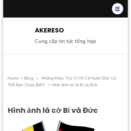
Skip
to
content
(Press
AKERESO
Enter)
Cung cấp tin tức tổng hợp
Home
>
Blog
>
Những Điều Thú Vị Về Cờ Nước Đức Có
Thể Bạn Chưa Biết?
>
Hình ảnh lá cờ Bỉ và Đức
Hình ảnh lá cờ Bỉ và Đức