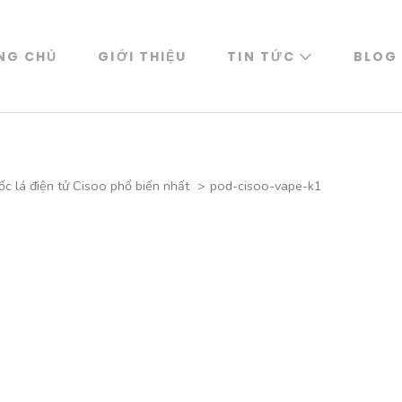
NG CHỦ
GIỚI THIỆU
TIN TỨC
BLOG
ốc lá điện tử Cisoo phổ biến nhất
>
pod-cisoo-vape-k1