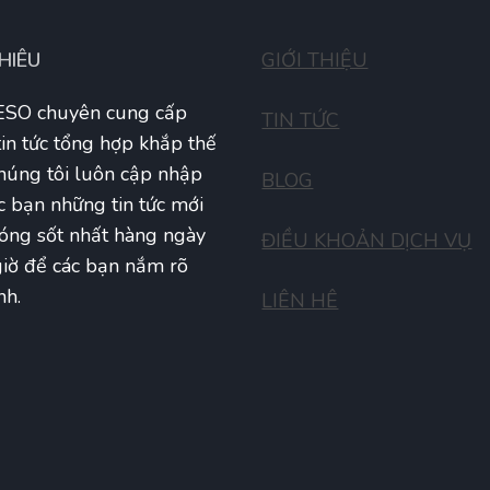
THIÊU
GIỚI THIỆU
SO chuyên cung cấp
TIN TỨC
tin tức tổng hợp khắp thế
Chúng tôi luôn cập nhập
BLOG
c bạn những tin tức mới
óng sốt nhất hàng ngày
ĐIỀU KHOẢN DỊCH VỤ
iờ để các bạn nắm rõ
nh.
LIÊN HÊ