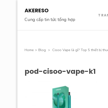
Skip
AKERESO
to
TRA
content
Cung cấp tin tức tổng hợp
(Press
Enter)
Home
>
Blog
>
Cisoo Vape là gì? Top 5 thiết bị thu
pod-cisoo-vape-k1