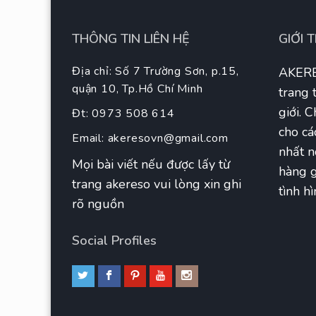
THÔNG TIN LIÊN HỆ
GIỚI 
Địa chỉ: Số 7 Trường Sơn, p.15,
AKERE
quận 10, Tp.Hồ Chí Minh
trang 
giới. 
Đt: 0973 508 614
cho cá
Email:
akeresovn@gmail.com
nhất n
Mọi bài viết nếu được lấy từ
hàng g
trang akereso vui lòng xin ghi
tình hì
rõ nguồn
Social Profiles