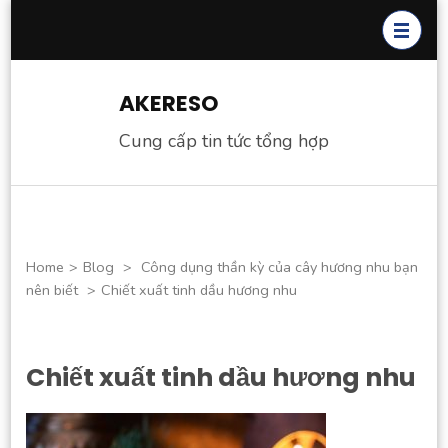
Skip
to
content
(Press
AKERESO
Enter)
Cung cấp tin tức tổng hợp
Home
>
Blog
>
Công dụng thần kỳ của cây hương nhu bạn
nên biết
>
Chiết xuất tinh dầu hương nhu
Chiết xuất tinh dầu hương nhu