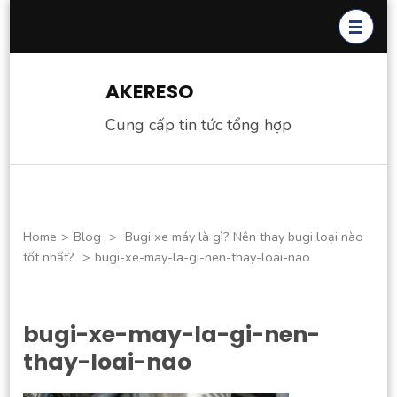
Skip
to
content
(Press
AKERESO
Enter)
Cung cấp tin tức tổng hợp
Home
>
Blog
>
Bugi xe máy là gì? Nên thay bugi loại nào
tốt nhất?
>
bugi-xe-may-la-gi-nen-thay-loai-nao
bugi-xe-may-la-gi-nen-
thay-loai-nao