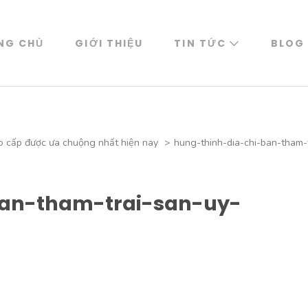
NG CHỦ
GIỚI THIỆU
TIN TỨC
BLOG
o cấp được ưa chuộng nhất hiện nay
>
hung-thinh-dia-chi-ban-tham-t
ban-tham-trai-san-uy-