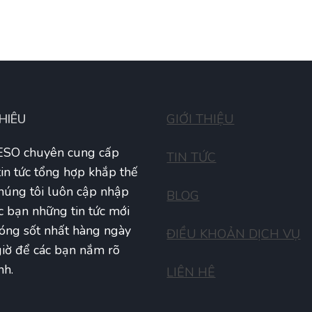
THIÊU
GIỚI THIỆU
SO chuyên cung cấp
TIN TỨC
tin tức tổng hợp khắp thế
Chúng tôi luôn cập nhập
BLOG
c bạn những tin tức mới
óng sốt nhất hàng ngày
ĐIỀU KHOẢN DỊCH VỤ
iờ để các bạn nắm rõ
nh.
LIÊN HÊ