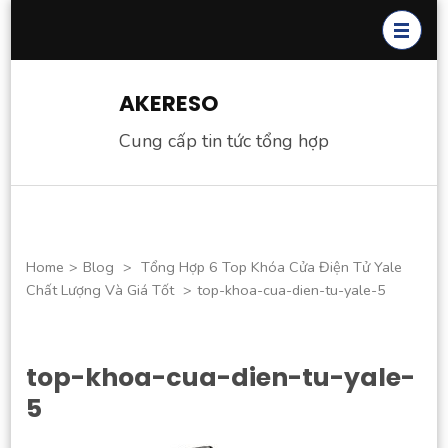
Skip
to
content
(Press
AKERESO
Enter)
Cung cấp tin tức tổng hợp
Home
>
Blog
>
Tổng Hợp 6 Top Khóa Cửa Điện Tử Yale
Chất Lượng Và Giá Tốt
>
top-khoa-cua-dien-tu-yale-5
top-khoa-cua-dien-tu-yale-
5