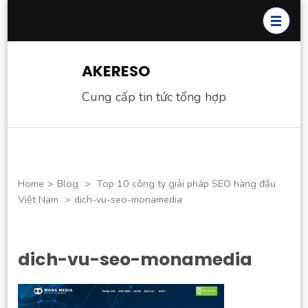
Skip
to
content
(Press
AKERESO
Enter)
Cung cấp tin tức tổng hợp
Home
>
Blog
>
Top 10 công ty giải pháp SEO hàng đầu
Việt Nam
>
dich-vu-seo-monamedia
dich-vu-seo-monamedia