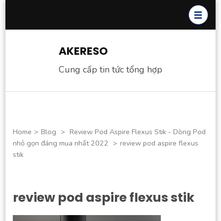
Skip
to
content
(Press
AKERESO
Enter)
Cung cấp tin tức tổng hợp
Home
>
Blog
>
Review Pod Aspire Flexus Stik - Dòng Pod
nhỏ gọn đáng mua nhất 2022
>
review pod aspire flexus
stik
review pod aspire flexus stik