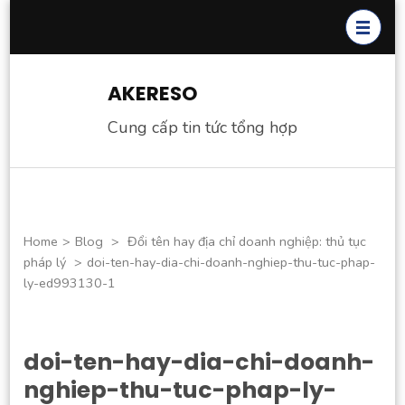
Skip
to
content
(Press
AKERESO
Enter)
Cung cấp tin tức tổng hợp
Home
>
Blog
>
Đổi tên hay địa chỉ doanh nghiệp: thủ tục
pháp lý
>
doi-ten-hay-dia-chi-doanh-nghiep-thu-tuc-phap-
ly-ed993130-1
doi-ten-hay-dia-chi-doanh-
nghiep-thu-tuc-phap-ly-