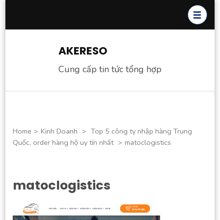
Skip
to
content
(Press
AKERESO
Enter)
Cung cấp tin tức tổng hợp
Home
>
Kinh Doanh
>
Top 5 công ty nhập hàng Trung
Quốc, order hàng hộ uy tín nhất
>
matoclogistics
matoclogistics