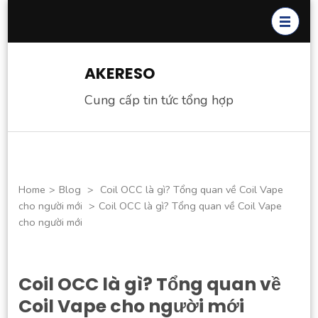
Skip
to
content
(Press
AKERESO
Enter)
Cung cấp tin tức tổng hợp
Home
>
Blog
>
Coil OCC là gì? Tổng quan về Coil Vape
cho người mới
>
Coil OCC là gì? Tổng quan về Coil Vape
cho người mới
Coil OCC là gì? Tổng quan về
Coil Vape cho người mới