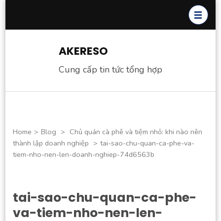
Skip
to
content
(Press
AKERESO
Enter)
Cung cấp tin tức tổng hợp
Home
>
Blog
>
Chủ quán cà phê và tiệm nhỏ: khi nào nên
thành lập doanh nghiệp
>
tai-sao-chu-quan-ca-phe-va-
tiem-nho-nen-len-doanh-nghiep-74d6563b
tai-sao-chu-quan-ca-phe-
va-tiem-nho-nen-len-