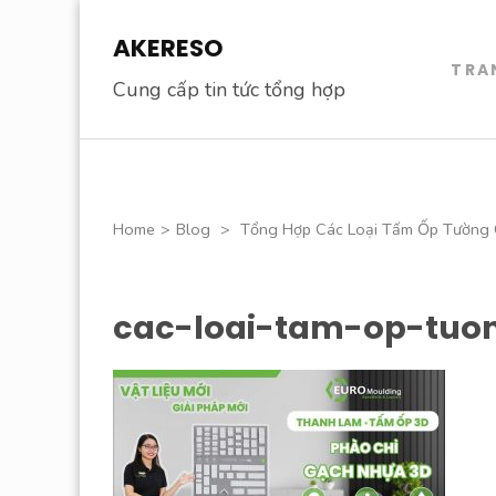
Skip
AKERESO
to
TRA
content
Cung cấp tin tức tổng hợp
(Press
Enter)
Home
>
Blog
>
Tổng Hợp Các Loại Tấm Ốp Tường 
cac-loai-tam-op-tuo