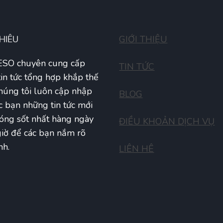
THIÊU
GIỚI THIỆU
SO chuyên cung cấp
TIN TỨC
tin tức tổng hợp khắp thế
Chúng tôi luôn cập nhập
BLOG
c bạn những tin tức mới
óng sốt nhất hàng ngày
ĐIỀU KHOẢN DỊCH VỤ
iờ để các bạn nắm rõ
nh.
LIÊN HÊ