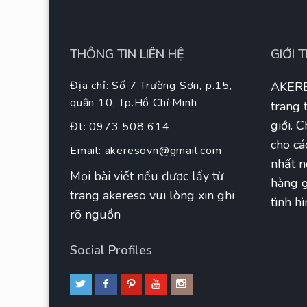
THÔNG TIN LIÊN HỆ
GIỚI 
Địa chỉ: Số 7 Trường Sơn, p.15,
AKERE
quận 10, Tp.Hồ Chí Minh
trang 
giới. 
Đt: 0973 508 614
cho cá
Email:
akeresovn@gmail.com
nhất n
Mọi bài viết nếu được lấy từ
hàng g
trang akereso vui lòng xin ghi
tình hì
rõ nguồn
Social Profiles