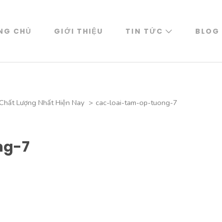
NG CHỦ
GIỚI THIỆU
TIN TỨC
BLOG
Chất Lượng Nhất Hiện Nay
>
cac-loai-tam-op-tuong-7
ng-7