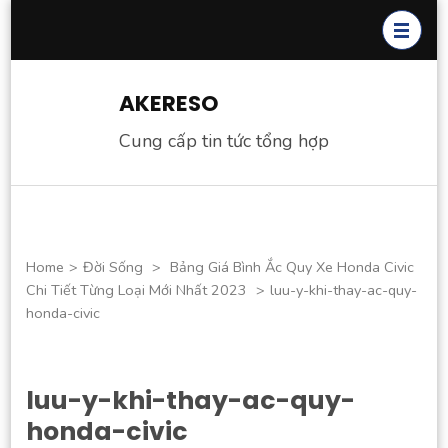
Skip
to
content
(Press
AKERESO
Enter)
Cung cấp tin tức tổng hợp
Home
>
Đời Sống
>
Bảng Giá Bình Ắc Quy Xe Honda Civic
Chi Tiết Từng Loại Mới Nhất 2023
>
luu-y-khi-thay-ac-quy-
honda-civic
luu-y-khi-thay-ac-quy-
honda-civic