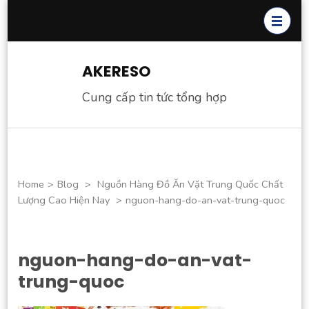
Skip
to
content
(Press
AKERESO
Enter)
Cung cấp tin tức tổng hợp
Home
>
Blog
>
Nguồn Hàng Đồ Ăn Vặt Trung Quốc Chất
Lượng Cao Hiện Nay
>
nguon-hang-do-an-vat-trung-quoc
nguon-hang-do-an-vat-
trung-quoc